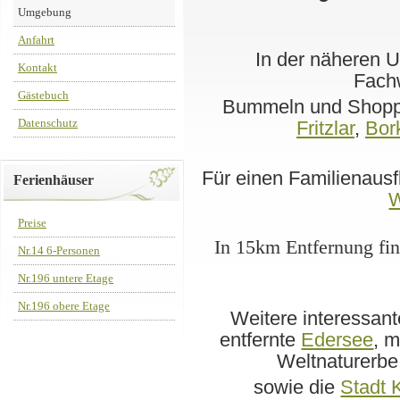
Umgebung
Anfahrt
In der näheren 
Kontakt
Fach
Gästebuch
Bummeln und Shoppe
Datenschutz
Fritzlar
,
Bor
Für einen Familienausfl
Ferienhäuser
W
Preise
In 15km Entfernung fin
Nr.14 6-Personen
Nr.196 untere Etage
Nr.196 obere Etage
Weitere interessant
entfernte
Edersee
, 
Weltnaturerb
sowie die
Stadt 