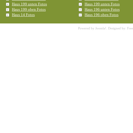
Haus 199 unten Fotos
Haus 199 unten Fotos
Haus 199 oben Fotos
Haus 196 unten Fotos
Haus 14 Fotos
Haus 196 oben Fotos
Powered by
Joomla!
. Designed by:
Fre