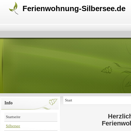
Ferienwohnung-Silbersee.de
Start
Info
Herzlic
Startseite
Ferienwo
Silbersee