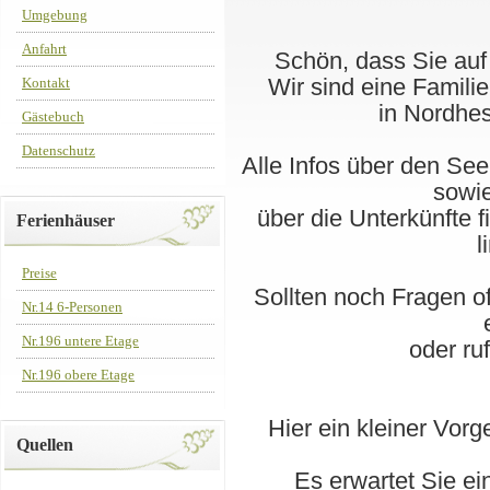
Umgebung
Anfahrt
Schön, dass Sie auf
Wir sind eine Famili
Kontakt
in Nordhes
Gästebuch
Datenschutz
Alle Infos über den See
sowie
über die Unterkünfte 
Ferienhäuser
l
Preise
Sollten noch Fragen of
Nr.14 6-Personen
Nr.196 untere Etage
oder ru
Nr.196 obere Etage
Hier ein kleiner Vorg
Quellen
Es erwartet Sie ei